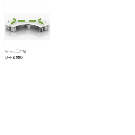
Artland工作站
型号:K4006
条