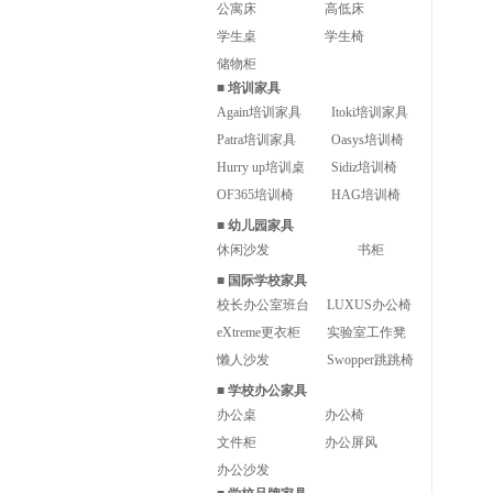
公寓床
高低床
学生桌
学生椅
储物柜
■
培训家具
Again培训家具
Itoki培训家具
Patra培训家具
Oasys培训椅
Hurry up培训桌
Sidiz培训椅
OF365培训椅
HAG培训椅
■
幼儿园家具
休闲沙发
书柜
■
国际学校家具
校长办公室班台
LUXUS办公椅
eXtreme更衣柜
实验室工作凳
懒人沙发
Swopper跳跳椅
■
学校办公家具
办公桌
办公椅
文件柜
办公屏风
办公沙发