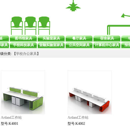
桌
图书馆家具
实验室家具
餐厅家具
宿舍家具
师家具
学校科技家具
金融实验室家具
公共空间家具
计算机中心家具
报
级分类: 【
学校办公家具
】
Artland工作站
Artland工作站
型号:K4001
型号:K4002