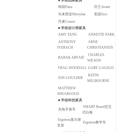
■
学校品牌家具
韩国Patra
芬兰Avarte
马来西亚Merryfair
美国Sico
丹麦Conset
■
学校设计师家具
AMY TANG
ANNETTE PARK
ANTHONY
ARNE
IVERACH
CHRISTIANSEN
CHARLES
BABAK ARYAIE
WILSON
FRAG WOODALL
GARY GALEGO
KEITH
JON GOULDER
MELBOURNE
MATTHEW
SHEARGOLD
■
学校科技家具
SMART Board交互
充电手推车
式白板
Ergotron显示屏
Ergotron教学车
支架