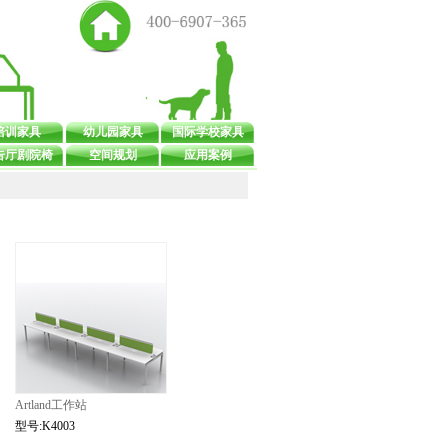
培训家具
幼儿园家具
国际学校家具
告厅剧院椅
空间规划
应用案例
Artland工作站
型号:K4003