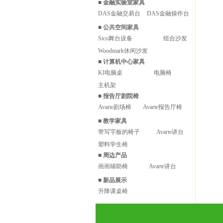
■
金融实验室家具
DAS金融交易台
DAS金融操作台
■
公共空间家具
Sico舞台设备
组合沙发
Woodmark休闲沙发
■
计算机中心家具
KI电脑桌
电脑椅
主机架
■
报告厅剧院椅
Avarte剧场椅
Avarte报告厅椅
■
教学家具
带写字板的椅子
Avarte讲台
塑料学生椅
■
周边产品
画画辅助椅
Avarte讲台
■
新品展示
升降课桌椅