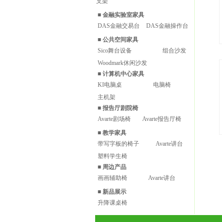
支架
■
金融实验室家具
DAS金融交易台
DAS金融操作台
■
公共空间家具
Sico舞台设备
组合沙发
Woodmark休闲沙发
■
计算机中心家具
KI电脑桌
电脑椅
主机架
■
报告厅剧院椅
Avarte剧场椅
Avarte报告厅椅
■
教学家具
带写字板的椅子
Avarte讲台
塑料学生椅
■
周边产品
画画辅助椅
Avarte讲台
■
新品展示
升降课桌椅