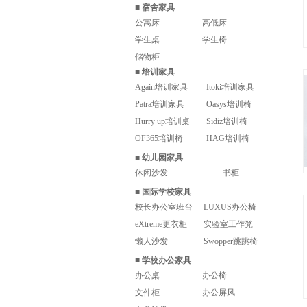
■
宿舍家具
公寓床
高低床
学生桌
学生椅
储物柜
■
培训家具
Again培训家具
Itoki培训家具
Patra培训家具
Oasys培训椅
Hurry up培训桌
Sidiz培训椅
OF365培训椅
HAG培训椅
■
幼儿园家具
休闲沙发
书柜
■
国际学校家具
校长办公室班台
LUXUS办公椅
eXtreme更衣柜
实验室工作凳
懒人沙发
Swopper跳跳椅
■
学校办公家具
办公桌
办公椅
文件柜
办公屏风