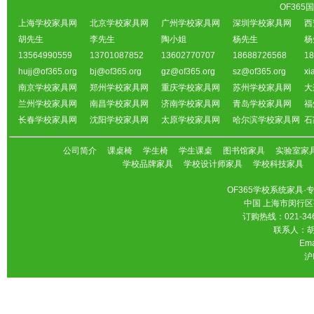
OF36
上海学校家具网
北京学校家具网
广州学校家具网
深圳学校家具网
西
胡先生
李先生
陶小姐
杨先生
杨
13564990559
13701087852
13602770707
18688726568
18
hujj@of365.org
bj@of365.org
gz@of365.org
sz@of365.org
xi
南京学校家具网
郑州学校家具网
重庆学校家具网
苏州学校家具网
大
兰州学校家具网
南昌学校家具网
济南学校家具网
青岛学校家具网
福
长春学校家具网
沈阳学校家具网
太原学校家具网
哈尔滨学校家具网
石
公司简介
课桌椅
学生椅
学生课桌
图书馆家具
实验室家
学校品牌家具
学校设计师家具
学校科技家具
OF365学校系统家具
中国 上海市闵行区
订购热线：021-346
联系人：胡先
Ema
沪