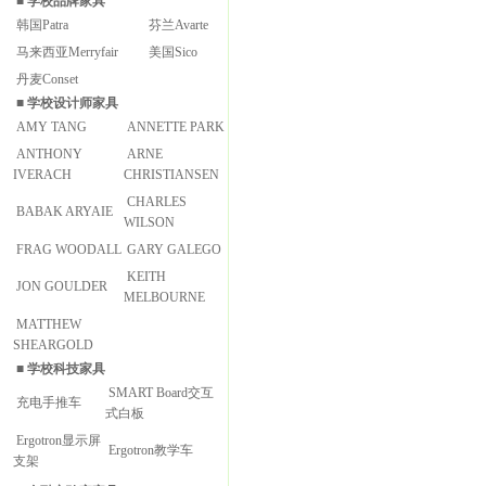
■
学校品牌家具
韩国Patra
芬兰Avarte
马来西亚Merryfair
美国Sico
丹麦Conset
■
学校设计师家具
AMY TANG
ANNETTE PARK
ANTHONY
ARNE
IVERACH
CHRISTIANSEN
CHARLES
BABAK ARYAIE
WILSON
FRAG WOODALL
GARY GALEGO
KEITH
JON GOULDER
MELBOURNE
MATTHEW
SHEARGOLD
■
学校科技家具
SMART Board交互
充电手推车
式白板
Ergotron显示屏
Ergotron教学车
支架