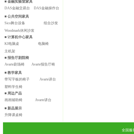
■
金融实验室家具
DAS金融交易台
DAS金融操作台
■
公共空间家具
Sico舞台设备
组合沙发
Woodmark休闲沙发
■
计算机中心家具
KI电脑桌
电脑椅
主机架
■
报告厅剧院椅
Avarte剧场椅
Avarte报告厅椅
■
教学家具
带写字板的椅子
Avarte讲台
塑料学生椅
■
周边产品
画画辅助椅
Avarte讲台
■
新品展示
升降课桌椅
全国服务热