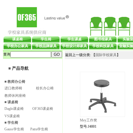
课桌椅
学生椅
学生课桌
图书馆家具
实验
学校办公家具
学校品牌家具
学校设计师家具
学校科技家具
金融实
查询
返回上一级分类: 【
国际学校家具
】
■
产品导航
■
教师办公椅
进口教师椅
校长办公椅
教师休闲座椅
■
课桌椅
Daglo课桌椅
OF365课桌椅
VS课桌椅
Mey工作凳
■
学生椅
型号:J4001
Gauss学生椅
Patra学生椅