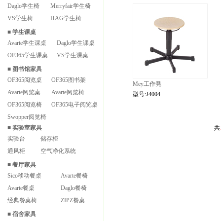
Daglo学生椅
Merryfair学生椅
VS学生椅
HAG学生椅
■
学生课桌
Avarte学生课桌
Daglo学生课桌
OF365学生课桌
VS学生课桌
■
图书馆家具
OF365阅览桌
OF365图书架
Mey工作凳
Avarte阅览桌
Avarte阅览椅
型号:J4004
OF365阅览椅
OF365电子阅览桌
Swopper阅览椅
■
实验室家具
共
实验台
储存柜
通风柜
空气净化系统
■
餐厅家具
Sico移动餐桌
Avarte餐椅
Avarte餐桌
Daglo餐椅
经典餐桌椅
ZIPZ餐桌
■
宿舍家具