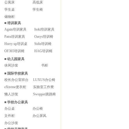
公寓床
高低床
学生桌
学生椅
储物柜
■
培训家具
Again培训家具
Itoki培训家具
Patra培训家具
Oasys培训椅
Hurry up培训桌
Sidiz培训椅
OF365培训椅
HAG培训椅
■
幼儿园家具
休闲沙发
书柜
■
国际学校家具
校长办公室班台
LUXUS办公椅
eXtreme更衣柜
实验室工作凳
懒人沙发
Swopper跳跳椅
■
学校办公家具
办公桌
办公椅
文件柜
办公屏风
办公沙发