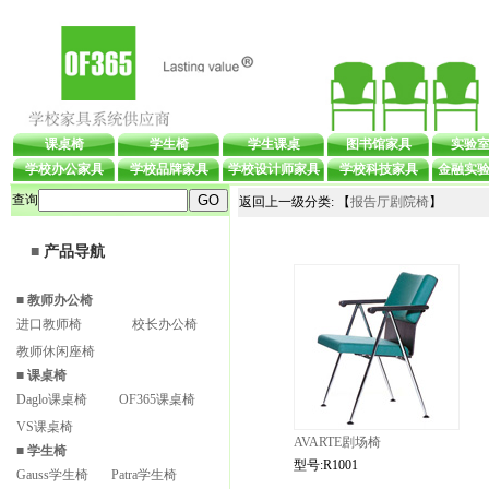
课桌椅
学生椅
学生课桌
图书馆家具
实验
学校办公家具
学校品牌家具
学校设计师家具
学校科技家具
金融实
查询
返回上一级分类: 【
报告厅剧院椅
】
■
产品导航
■
教师办公椅
进口教师椅
校长办公椅
教师休闲座椅
■
课桌椅
Daglo课桌椅
OF365课桌椅
VS课桌椅
AVARTE剧场椅
■
学生椅
型号:R1001
Gauss学生椅
Patra学生椅