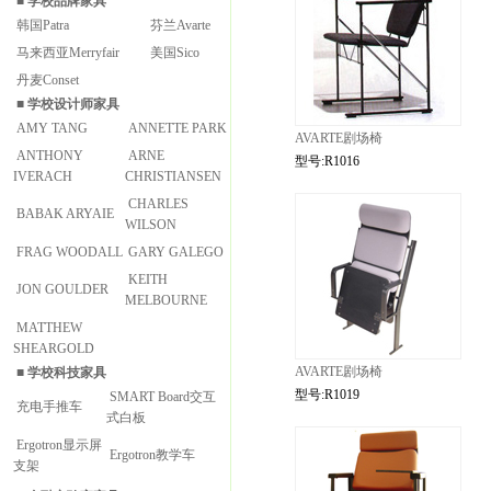
■
学校品牌家具
韩国Patra
芬兰Avarte
马来西亚Merryfair
美国Sico
丹麦Conset
■
学校设计师家具
AMY TANG
ANNETTE PARK
AVARTE剧场椅
ANTHONY
ARNE
型号:R1016
IVERACH
CHRISTIANSEN
CHARLES
BABAK ARYAIE
WILSON
FRAG WOODALL
GARY GALEGO
KEITH
JON GOULDER
MELBOURNE
MATTHEW
SHEARGOLD
AVARTE剧场椅
■
学校科技家具
型号:R1019
SMART Board交互
充电手推车
式白板
Ergotron显示屏
Ergotron教学车
支架