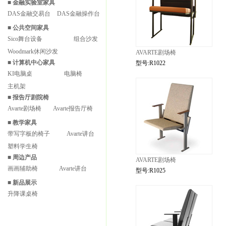
■
金融实验室家具
DAS金融交易台
DAS金融操作台
■
公共空间家具
Sico舞台设备
组合沙发
Woodmark休闲沙发
AVARTE剧场椅
■
计算机中心家具
型号:R1022
KI电脑桌
电脑椅
主机架
■
报告厅剧院椅
Avarte剧场椅
Avarte报告厅椅
■
教学家具
带写字板的椅子
Avarte讲台
塑料学生椅
■
周边产品
AVARTE剧场椅
画画辅助椅
Avarte讲台
型号:R1025
■
新品展示
升降课桌椅