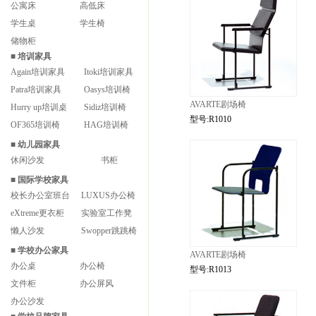
公寓床
高低床
学生桌
学生椅
储物柜
■
培训家具
Again培训家具
Itoki培训家具
Patra培训家具
Oasys培训椅
AVARTE剧场椅
Hurry up培训桌
Sidiz培训椅
型号:R1010
OF365培训椅
HAG培训椅
■
幼儿园家具
休闲沙发
书柜
■
国际学校家具
校长办公室班台
LUXUS办公椅
eXtreme更衣柜
实验室工作凳
懒人沙发
Swopper跳跳椅
■
学校办公家具
AVARTE剧场椅
办公桌
办公椅
型号:R1013
文件柜
办公屏风
办公沙发