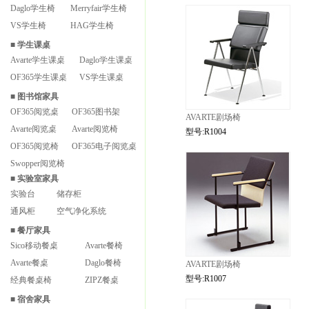
Daglo学生椅
Merryfair学生椅
VS学生椅
HAG学生椅
■
学生课桌
Avarte学生课桌
Daglo学生课桌
OF365学生课桌
VS学生课桌
■
图书馆家具
OF365阅览桌
OF365图书架
AVARTE剧场椅
Avarte阅览桌
Avarte阅览椅
型号:R1004
OF365阅览椅
OF365电子阅览桌
Swopper阅览椅
■
实验室家具
实验台
储存柜
通风柜
空气净化系统
■
餐厅家具
Sico移动餐桌
Avarte餐椅
Avarte餐桌
Daglo餐椅
AVARTE剧场椅
型号:R1007
经典餐桌椅
ZIPZ餐桌
■
宿舍家具