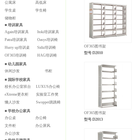
公寓床
高低床
学生桌
学生椅
储物柜
■
培训家具
Again培训家具
Itoki培训家具
Patra培训家具
Oasys培训椅
OF365图书架
Hurry up培训桌
Sidiz培训椅
型号:D2010
OF365培训椅
HAG培训椅
■
幼儿园家具
休闲沙发
书柜
■
国际学校家具
校长办公室班台
LUXUS办公椅
eXtreme更衣柜
实验室工作凳
懒人沙发
Swopper跳跳椅
■
学校办公家具
OF365图书架
办公桌
办公椅
型号:D2013
文件柜
办公屏风
办公沙发