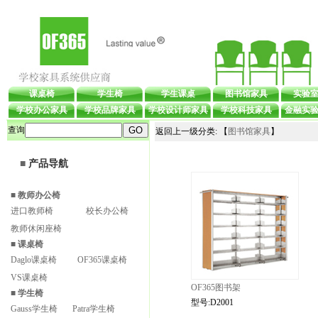
课桌椅
学生椅
学生课桌
图书馆家具
实验
学校办公家具
学校品牌家具
学校设计师家具
学校科技家具
金融实
查询
返回上一级分类: 【
图书馆家具
】
■
产品导航
■
教师办公椅
进口教师椅
校长办公椅
教师休闲座椅
■
课桌椅
Daglo课桌椅
OF365课桌椅
VS课桌椅
OF365图书架
■
学生椅
型号:D2001
Gauss学生椅
Patra学生椅