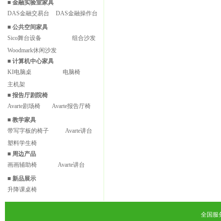
■
金融实验室家具
DAS金融交易台
DAS金融操作台
■
公共空间家具
Sico舞台设备
组合沙发
Woodmark休闲沙发
■
计算机中心家具
KI电脑桌
电脑椅
主机架
■
报告厅剧院椅
Avarte剧场椅
Avarte报告厅椅
■
教学家具
带写字板的椅子
Avarte讲台
塑料学生椅
■
周边产品
画画辅助椅
Avarte讲台
■
新品展示
升降课桌椅
全国服务热