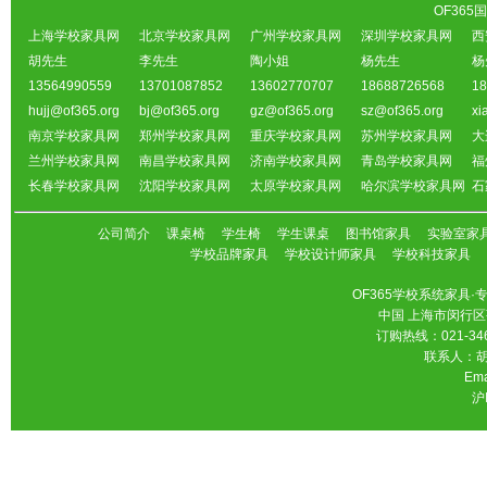
OF36
上海学校家具网
北京学校家具网
广州学校家具网
深圳学校家具网
西
胡先生
李先生
陶小姐
杨先生
杨
13564990559
13701087852
13602770707
18688726568
18
hujj@of365.org
bj@of365.org
gz@of365.org
sz@of365.org
xi
南京学校家具网
郑州学校家具网
重庆学校家具网
苏州学校家具网
大
兰州学校家具网
南昌学校家具网
济南学校家具网
青岛学校家具网
福
长春学校家具网
沈阳学校家具网
太原学校家具网
哈尔滨学校家具网
石
公司简介
课桌椅
学生椅
学生课桌
图书馆家具
实验室家
学校品牌家具
学校设计师家具
学校科技家具
OF365学校系统家具
中国 上海市闵行区
订购热线：021-346
联系人：胡先
Ema
沪